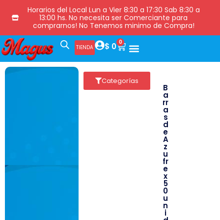
Horarios del Local Lun a Vier 8:30 a 17:30 Sab 8:30 a
13:00 hs. No necesita ser Comerciante para
comprarnos! No Tenemos minimo de Compra!
0
$
0
TIENDA
Categorías
B
a
rr
a
s
d
e
A
z
u
fr
e
x
5
0
u
n
i