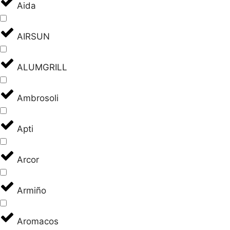
Aida
AIRSUN
ALUMGRILL
Ambrosoli
Apti
Arcor
Armiño
Aromacos