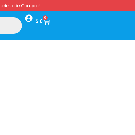
s minimo de Compra!
0
$
0