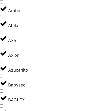
Aruba
Atala
Axe
Axion
Azucarlito
Babysec
BAGLEY