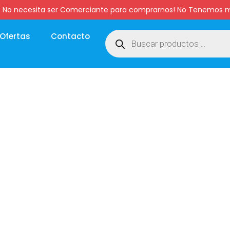
:00 hs. No necesita ser Comerciante para comprarnos! No Tenemo
Ofertas
Contacto