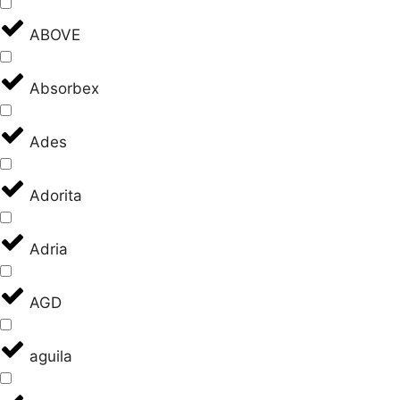
ABOVE
Absorbex
Ades
Adorita
Adria
AGD
aguila