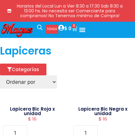
Horarios del Local Lun a Vier 8:30 a 17:30 Sab 8:30 a
13:00 hs. No necesita ser Comerciante para
comprarnos! No Tenemos minimo de Compra!
0
$
0
TIENDA
Lapiceras
Categorías
Lapicera Bic Roja x
Lapicera Bic Negra x
unidad
unidad
$
16
$
16