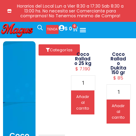
Horarios del Local Lun a Vier 8:30 a 17:30 Sab 8:30 a
13:00 hs. No necesita ser Comerciante para
comprarnos! No Tenemos minimo de Compra!
0
$
0
TIENDA
Categorías
Coco
Coco
Rallad
Rallad
o 25 kg
o
Dukita
$
7.190
150 gr
$
85
Añadir
al
Añadir
carrito
al
carrito
Coco