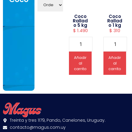
Coco
Coco
Rallad
Rallad
o 5 kg
o 1 kg
$
1.490
$
310
Añadir
Añadir
al
al
carrito
carrito
Treinta y tres 1179, Pando, Canelones, Uruguay.
contacto@magus.com.uy