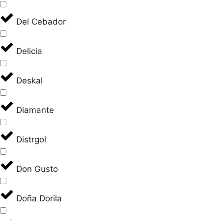
Del Cebador
Delicia
Deskal
Diamante
Distrgol
Don Gusto
Doña Dorila