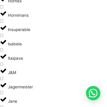
Hornex
Hornimans
Insuperable
Isabela
Itaipava
J&M
Jagermeister
Jane