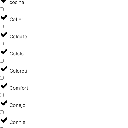
cocina
Cofler
Colgate
Cololo
Coloreti
Comfort
Conejo
Connie