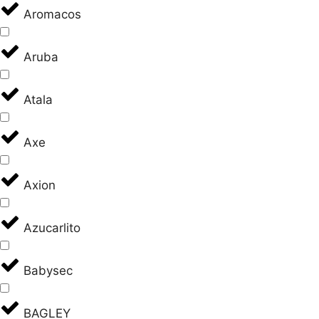
Aromacos
Aruba
Atala
Axe
Axion
Azucarlito
Babysec
BAGLEY