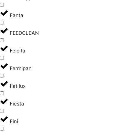
Fanta
FEEDCLEAN
Felpita
Fermipan
fiat lux
Fiesta
Fini