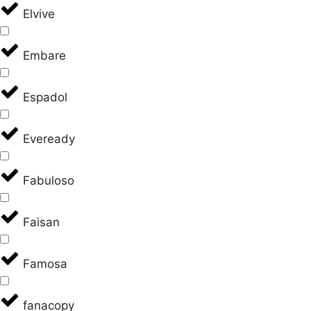
Elvive
Embare
Espadol
Eveready
Fabuloso
Faisan
Famosa
fanacopy