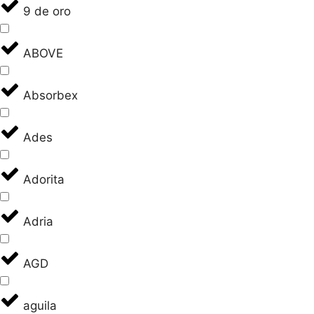
9 de oro
ABOVE
Absorbex
Ades
Adorita
Adria
AGD
aguila