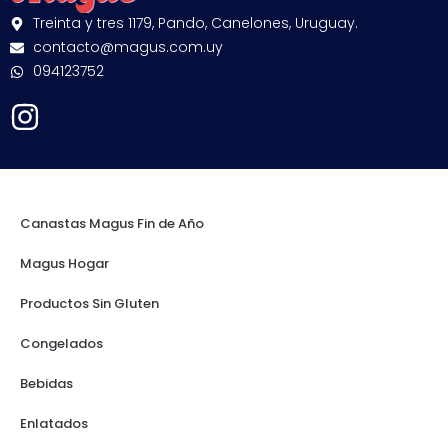
Treinta y tres 1179, Pando, Canelones, Uruguay.
contacto@magus.com.uy
094123752
Canastas Magus Fin de Año
Magus Hogar
Productos Sin Gluten
Congelados
Bebidas
Enlatados