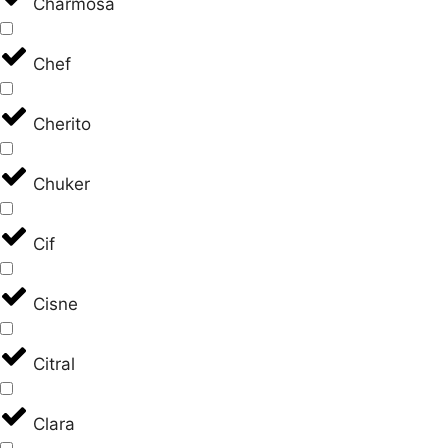
Charmosa
Chef
Cherito
Chuker
Cif
Cisne
Citral
Clara