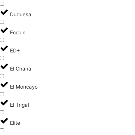
Duquesa
Eccole
ED+
El Chana
El Moncayo
El Trigal
Elite