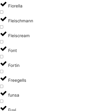
Fiorella
Fleischmann
Fleiscream
Font
Fortin
Freegells
funsa
Fuyi