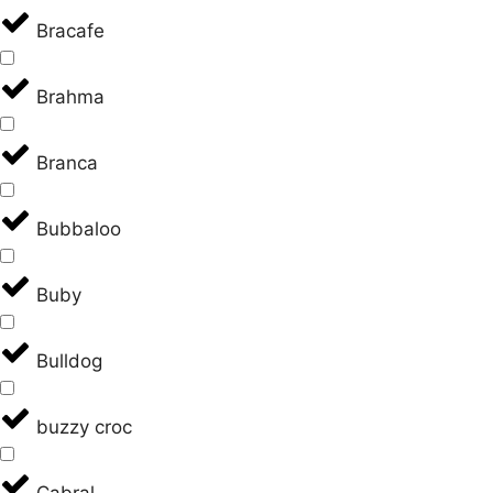
Bracafe
Brahma
Branca
Bubbaloo
Buby
Bulldog
buzzy croc