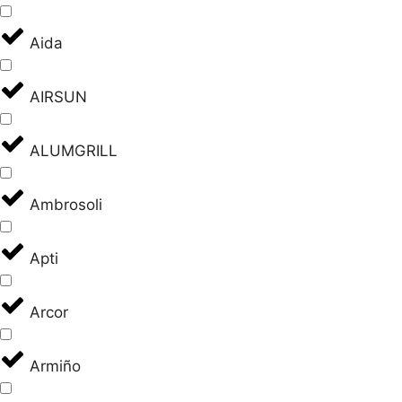
Aida
AIRSUN
ALUMGRILL
Ambrosoli
Apti
Arcor
Armiño