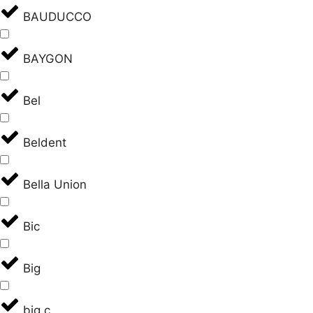
BAUDUCCO
BAYGON
Bel
Beldent
Bella Union
Bic
Big
big c