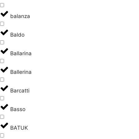
balanza
Baldo
Ballarina
Ballerina
Barcatti
Basso
BATUK