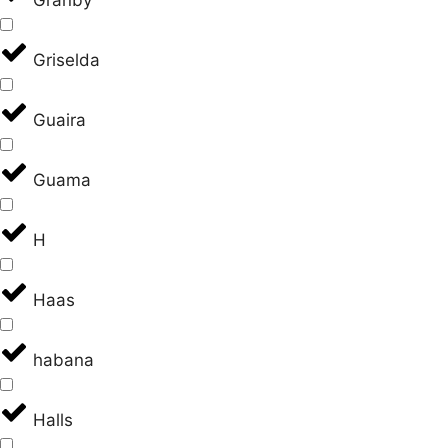
Granby
Griselda
Guaira
Guama
H
Haas
habana
Halls