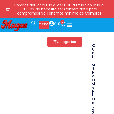
Horarios del Local Lun a Vier 8:30 a 17:30 Sab 8:30 a
13:00 hs. No necesita ser Comerciante para
comprarnos! No Tenemos minimo de Compra!
0
$
0
TIENDA
Categorías
C
u
r
i
t
a
s
R
e
a
d
y
P
l
a
s
t
x