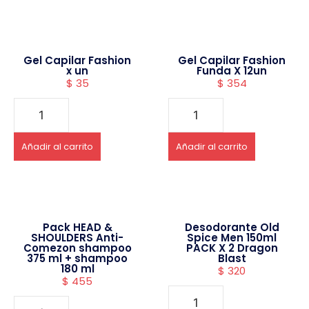
Gel Capilar Fashion
Gel Capilar Fashion
x un
Funda X 12un
$
35
$
354
Añadir al carrito
Añadir al carrito
Pack HEAD &
Desodorante Old
SHOULDERS Anti-
Spice Men 150ml
Comezon shampoo
PACK X 2 Dragon
375 ml + shampoo
Blast
180 ml
$
320
$
455