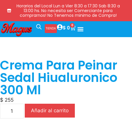
Horarios del Local Lun a Vier 8:30 a 17:30 Sab 8:30 a
13:00 hs. No necesita ser Comerciante para
comprarnos! No Tenemos minimo de Compra!
0
$
0
TIENDA
Crema Para Peinar
Sedal Hiualuronico
300 Ml
$
255
Añadir al carrito