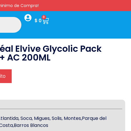
s minimo de Compra!
0
$
0
al Elvive Glycolic Pack
 + AC 200ML
ito
antida, Soca, Migues, Solis, Montes,Parque del
a Costa,Barros Blancos