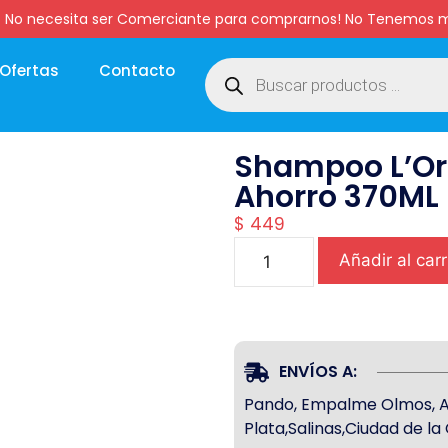
:00 hs. No necesita ser Comerciante para comprarnos! No Tenemo
Ofertas
Contacto
Shampoo L’Oré
Ahorro 370ML
$
449
Añadir al carr
ENVÍOS A:
Pando, Empalme Olmos, Atl
Plata,Salinas,Ciudad de l