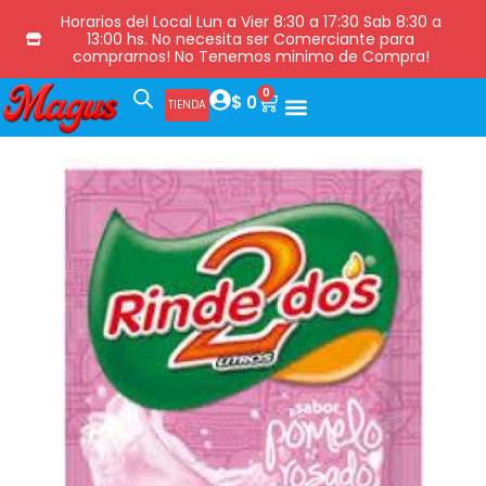
Horarios del Local Lun a Vier 8:30 a 17:30 Sab 8:30 a
13:00 hs. No necesita ser Comerciante para
comprarnos! No Tenemos minimo de Compra!
0
$
0
TIENDA