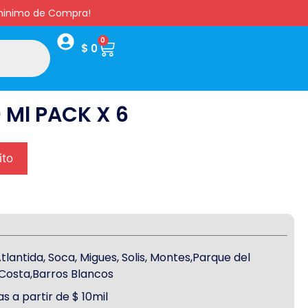
s minimo de Compra!
0
$
0
 Ml PACK X 6
ito
antida, Soca, Migues, Solis, Montes,Parque del
a Costa,Barros Blancos
s a partir de $ 10mil