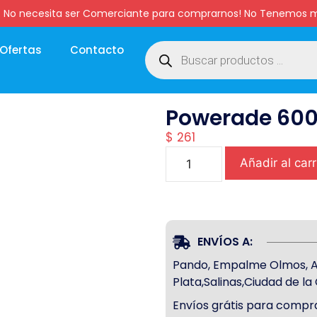
:00 hs. No necesita ser Comerciante para comprarnos! No Tenemo
Ofertas
Contacto
Powerade 600
$
261
Añadir al carr
ENVÍOS A:
Pando, Empalme Olmos, Atl
Plata,Salinas,Ciudad de l
Envíos grátis para compra