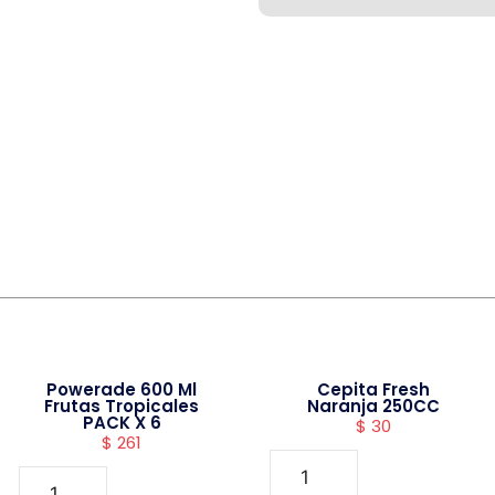
Powerade 600 Ml
Cepita Fresh
Frutas Tropicales
Naranja 250CC
PACK X 6
$
30
$
261