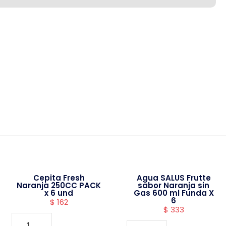
Cepita Fresh
Agua SALUS Frutte
Naranja 250CC PACK
sabor Naranja sin
x 6 und
Gas 600 ml Funda X
6
$
162
$
333