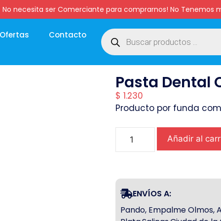
:00 hs. No necesita ser Comerciante para comprarnos! No Tenemo
Ofertas
Contacto
Pasta Dental C
$
1.230
Producto por funda com
Añadir al carr
ENVÍOS A:
Pando, Empalme Olmos, Atl