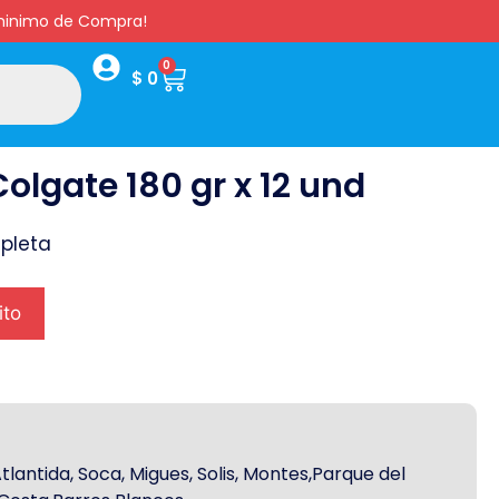
s minimo de Compra!
0
$
0
olgate 180 gr x 12 und
pleta
ito
antida, Soca, Migues, Solis, Montes,Parque del