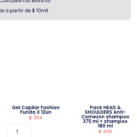
a Costa,Barros Blancos
s a partir de $ 10mil
Gel Capilar Fashion
Pack HEAD &
Funda X 12un
SHOULDERS Anti-
Comezon shampoo
$
354
375 ml + shampoo
180 ml
$
455