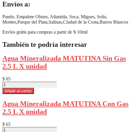
Envíos a:
Pando, Empalme Olmos, Atlantida, Soca, Migues, Solis,
Montes,Parque del Plata,Salinas,Ciudad de la Costa,Barros Blancos
Envíos grátis para compras a partir de $ 10mil
También te podría interesar
Agua Mineralizada MATUTINA Sin Gas
2.5 L X unidad
$
65
Agua
Mineralizada
Añadir al carrito
MATUTINA
Sin
Agua Mineralizada MATUTINA Con Gas
Gas
2.5 L X unidad
2.5
L
X
$
65
unidad
Agua
cantidad