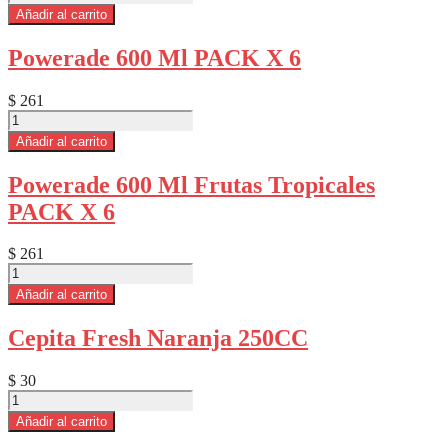
Mineralizada
Añadir al carrito
MATUTINA
Con
Powerade 600 Ml PACK X 6
Gas
2.5
L
$
261
X
Powerade
unidad
600
Añadir al carrito
cantidad
Ml
PACK
Powerade 600 Ml Frutas Tropicales
X
PACK X 6
6
cantidad
$
261
Powerade
600
Añadir al carrito
Ml
Frutas
Cepita Fresh Naranja 250CC
Tropicales
PACK
X
$
30
6
Cepita
cantidad
Fresh
Añadir al carrito
Naranja