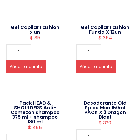
Gel Capilar Fashion
Gel Capilar Fashion
x un
Funda X 12un
$
35
$
354
Añadir al carrito
Añadir al carrito
Pack HEAD &
Desodorante Old
SHOULDERS Anti-
Spice Men 150ml
Comezon shampoo
PACK X 2 Dragon
375 ml + shampoo
Blast
180 ml
$
320
$
455