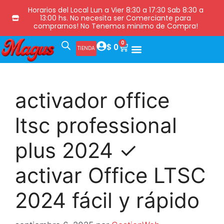
Horarios del Local Lun a Vier 8:30 a 17:30 Sab 8:30 a
13:00 hs. No necesita ser Comerciante para
comprarnos! No Tenemos minimo de Compra!
0
$
0
TIENDA
activador office
ltsc professional
plus 2024 ✓
activar Office LTSC
2024 fácil y rápido