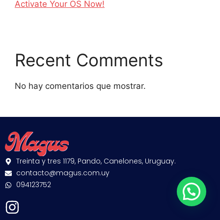
Activate Your OS Now!
Recent Comments
No hay comentarios que mostrar.
Treinta y tres 1179, Pando, Canelones, Uruguay.
contacto@magus.com.uy
094123752