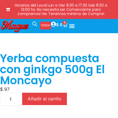
Horarios del Local Lun a Vier 8:30 a 17:30 Sab 8:30 a
13:00 hs. No necesita ser Comerciante para
comprarnos! No Tenemos minimo de Compra!
0
$
0
TIENDA
Yerba compuesta
con ginkgo 500g El
Moncayo
$
97
Añadir al carrito