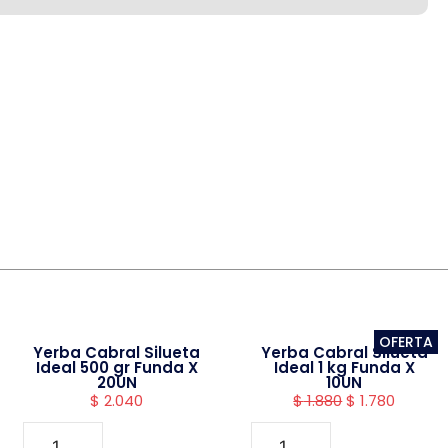
OFERTA
Yerba Cabral Silueta
Yerba Cabral Silueta
Ideal 500 gr Funda X
Ideal 1 kg Funda X
20UN
10UN
$
2.040
$
1.880
$
1.780