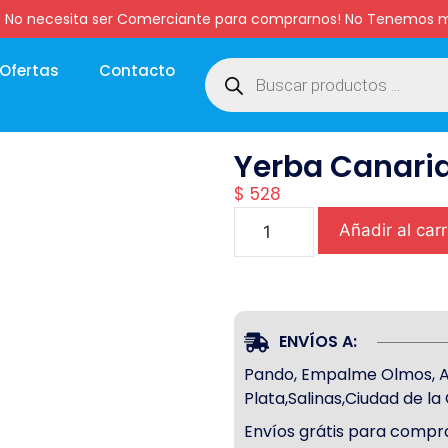
:00 hs. No necesita ser Comerciante para comprarnos! No Tenemo
Ofertas
Contacto
Yerba Canaria
$
528
Añadir al carr
ENVÍOS A:
Pando, Empalme Olmos, Atl
Plata,Salinas,Ciudad de l
Envíos grátis para compra