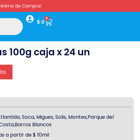
s minimo de Compra!
0
$
0
s 100g caja x 24 un
ito
antida, Soca, Migues, Solis, Montes,Parque del
a Costa,Barros Blancos
s a partir de $ 10mil