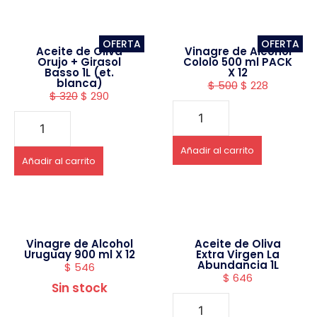
OFERTA
OFERTA
Aceite de Oliva
Vinagre de Alcohol
Orujo + Girasol
Cololo 500 ml PACK
Basso 1L (et.
X 12
blanca)
$
500
$
228
$
320
$
290
Añadir al carrito
Añadir al carrito
Vinagre de Alcohol
Aceite de Oliva
Uruguay 900 ml X 12
Extra Virgen La
Abundancia 1L
$
546
$
646
Sin stock