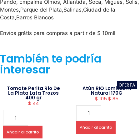
Pando, Empalme Olmos, Atlantida, Soca, Migues, Solis,
Montes,Parque del Plata,Salinas,Ciudad de la
Costa,Barros Blancos
Envíos grátis para compras a partir de $ 10mil
También te podría
interesar
OFERTA
Tomate Perita Río De
Atún RIO Lomitos Al
La Plata Lata Trozos
Natural 170G
400 gr
$
105
$
85
$
44
Añadir al carrito
Añadir al carrito