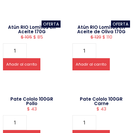
OFERTA
OFERTA
Atún RIO Lomitos en
Atún RIO Lomitos en
Aceite 170G
Aceite de Oliva 170G
$
105
$
85
$
129
$
110
Añadir al carrito
Añadir al carrito
Pate Cololo 100GR
Pate Cololo 100GR
Pollo
Carne
$
43
$
43