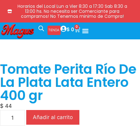
Horarios del Local Lun a Vier 8:30 a 17:30 Sab 8:30 a
13:00 hs. No necesita ser Comerciante para
comprarnos! No Tenemos minimo de Compra!
0
$
0
TIENDA
Tomate Perita Río De
La Plata Lata Entero
400 gr
$
44
Añadir al carrito