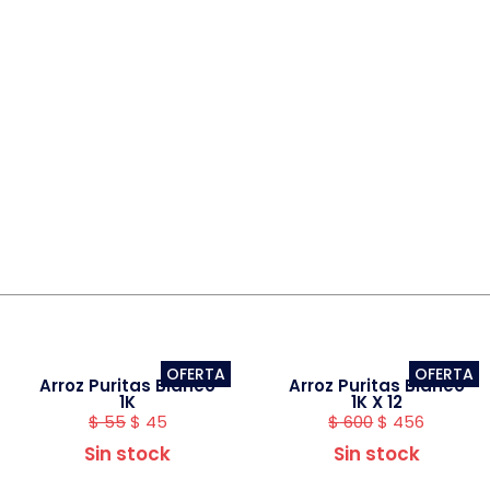
OFERTA
OFERTA
Arroz Puritas Blanco
Arroz Puritas Blanco
1K
1K X 12
$
55
$
45
$
600
$
456
Sin stock
Sin stock