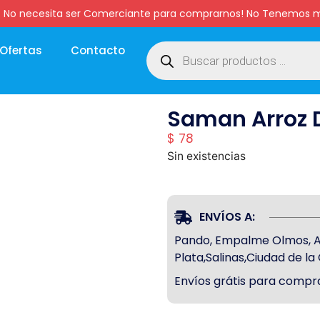
:00 hs. No necesita ser Comerciante para comprarnos! No Tenemo
Ofertas
Contacto
Saman Arroz D
$
78
Sin existencias
ENVÍOS A:
Pando, Empalme Olmos, Atl
Plata,Salinas,Ciudad de l
Envíos grátis para compra