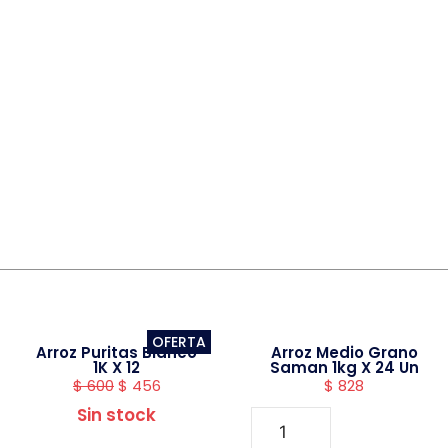
OFERTA
Arroz Puritas Blanco
Arroz Medio Grano
1K X 12
Saman 1kg X 24 Un
$
600
$
456
$
828
Sin stock