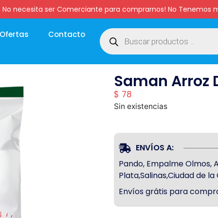
:00 hs. No necesita ser Comerciante para comprarnos! No Tenemo
Ofertas
Contacto
Saman Arroz D
$
78
Sin existencias
ENVÍOS A:
Pando, Empalme Olmos, Atl
Plata,Salinas,Ciudad de l
Envíos grátis para compra