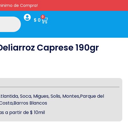
s minimo de Compra!
0
$
0
eliarroz Caprese 190gr
antida, Soca, Migues, Solis, Montes,Parque del
a Costa,Barros Blancos
s a partir de $ 10mil