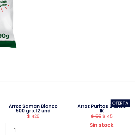
OFERTA
Arroz Saman Blanco
Arroz Puritas Blanco
500 gr x 12 und
1K
$
426
$
55
$
45
Sin stock