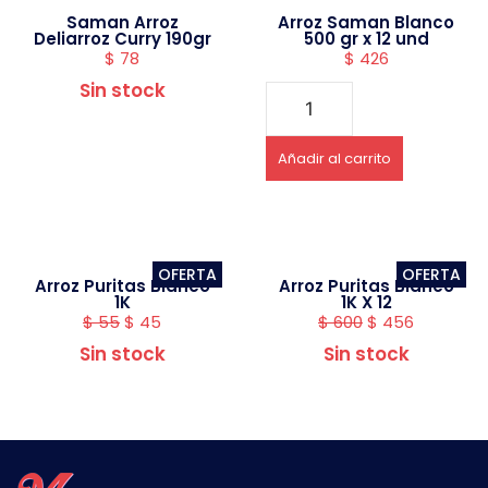
Saman Arroz
Arroz Saman Blanco
Deliarroz Curry 190gr
500 gr x 12 und
$
78
$
426
Sin stock
Añadir al carrito
OFERTA
OFERTA
Arroz Puritas Blanco
Arroz Puritas Blanco
1K
1K X 12
$
55
$
45
$
600
$
456
Sin stock
Sin stock