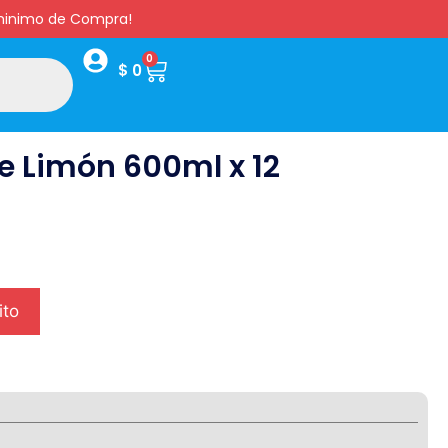
s minimo de Compra!
0
$
0
te Limón 600ml x 12
ito