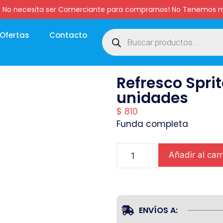
:00 hs. No necesita ser Comerciante para comprarnos! No Tenemo
Ofertas
Contacto
Refresco Spri
unidades
$
810
Funda completa
Añadir al carr
ENVÍOS A: