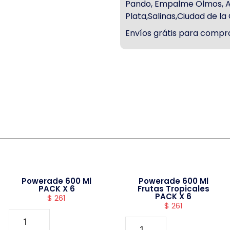
Pando, Empalme Olmos, Atl
Plata,Salinas,Ciudad de l
Envíos grátis para compra
Powerade 600 Ml
Powerade 600 Ml
PACK X 6
Frutas Tropicales
PACK X 6
$
261
$
261