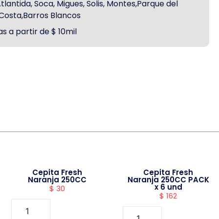
antida, Soca, Migues, Solis, Montes,Parque del
a Costa,Barros Blancos
s a partir de $ 10mil
Cepita Fresh
Cepita Fresh
Naranja 250CC
Naranja 250CC PACK
x 6 und
$
30
$
162