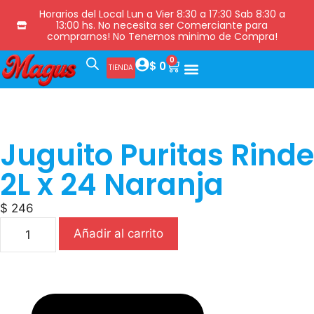
Horarios del Local Lun a Vier 8:30 a 17:30 Sab 8:30 a
13:00 hs. No necesita ser Comerciante para
comprarnos! No Tenemos minimo de Compra!
0
$
0
TIENDA
Juguito Puritas Rinde
2L x 24 Naranja
$
246
Añadir al carrito