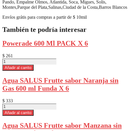
Pando, Empalme Olmos, Atlantida, Soca, Migues, Solis,
Montes,Parque del Plata,Salinas,Ciudad de la Costa,Barros Blancos
Envíos grátis para compras a partir de $ 10mil
También te podría interesar
Powerade 600 Ml PACK X 6
$
261
Powerade
600
Añadir al carrito
Ml
PACK
Agua SALUS Frutte sabor Naranja sin
X
Gas 600 ml Funda X 6
6
cantidad
$
333
Agua
SALUS
Añadir al carrito
Frutte
sabor
Agua SALUS Frutte sabor Manzana sin
Naranja