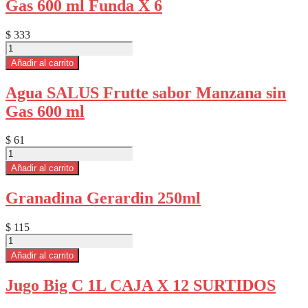
Gas 600 ml Funda X 6
sin
Gas
600
$
333
ml
Agua
Funda
SALUS
Añadir al carrito
X
Frutte
6
sabor
cantidad
Agua SALUS Frutte sabor Manzana sin
Manzana
Gas 600 ml
sin
Gas
600
$
61
ml
Agua
Funda
SALUS
Añadir al carrito
X
Frutte
6
sabor
cantidad
Granadina Gerardin 250ml
Manzana
sin
Gas
$
115
600
Granadina
ml
Gerardin
Añadir al carrito
cantidad
250ml
cantidad
Jugo Big C 1L CAJA X 12 SURTIDOS