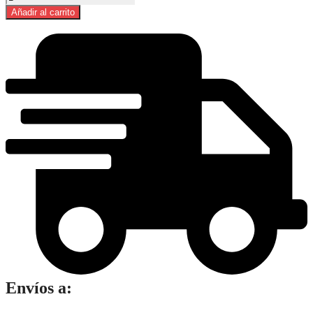
Puritas
Añadir al carrito
Rinde
2L
x
24
Durazno
cantidad
Envíos a: