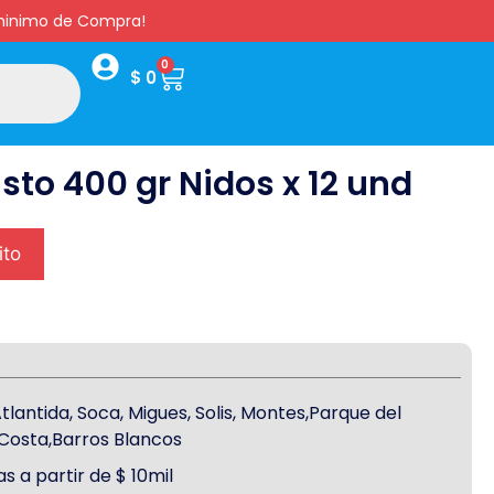
s minimo de Compra!
0
$
0
sto 400 gr Nidos x 12 und
ito
antida, Soca, Migues, Solis, Montes,Parque del
a Costa,Barros Blancos
s a partir de $ 10mil