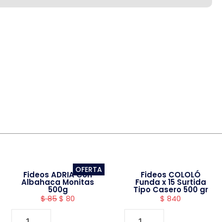
OFERTA
Fideos ADRIA Con
Fideos COLOLÓ
Albahaca Monitas
Funda x 15 Surtida
500g
Tipo Casero 500 gr
$
85
$
80
$
840