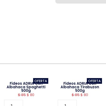
OFERTA
OFERTA
Fideos ADRIA Con
Fideos ADRIA Con
Albahaca Spaghetti
Albahaca Tirabuzon
500g
500g
$
85
$
80
$
85
$
80