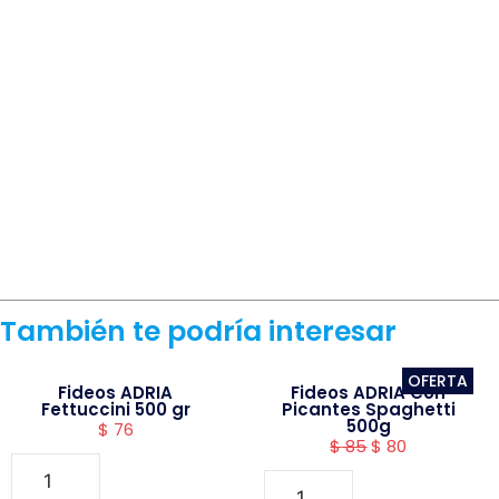
También te podría interesar
OFERTA
Fideos ADRIA
Fideos ADRIA Con
Fettuccini 500 gr
Picantes Spaghetti
500g
$
76
$
85
$
80