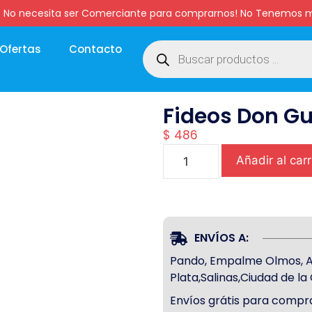
:00 hs. No necesita ser Comerciante para comprarnos! No Tenemo
Ofertas
Contacto
Fideos Don Gu
$
486
Añadir al carr
ENVÍOS A:
Pando, Empalme Olmos, Atl
Plata,Salinas,Ciudad de l
Envíos grátis para compra