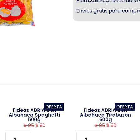
Plata,Salinas,Ciudad de l
Envíos grátis para compra
OFERTA
OFERTA
Fideos ADRIA Con
Fideos ADRIA Con
Albahaca Spaghetti
Albahaca Tirabuzon
500g
500g
$
85
$
80
$
85
$
80