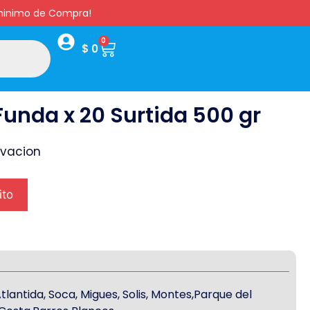
s minimo de Compra!
0
$
0
Funda x 20 Surtida 500 gr
rvacion
ito
antida, Soca, Migues, Solis, Montes,Parque del