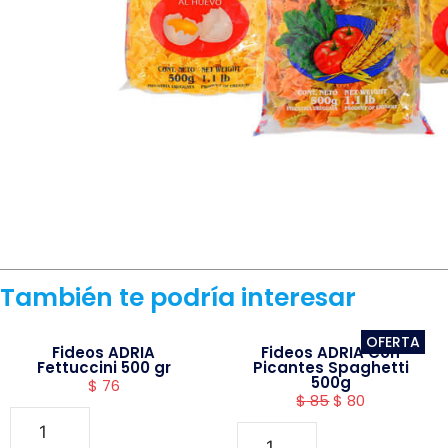
También te podría interesar
OFERTA
Fideos ADRIA
Fideos ADRIA Con
Fettuccini 500 gr
Picantes Spaghetti
500g
$
76
$
85
$
80