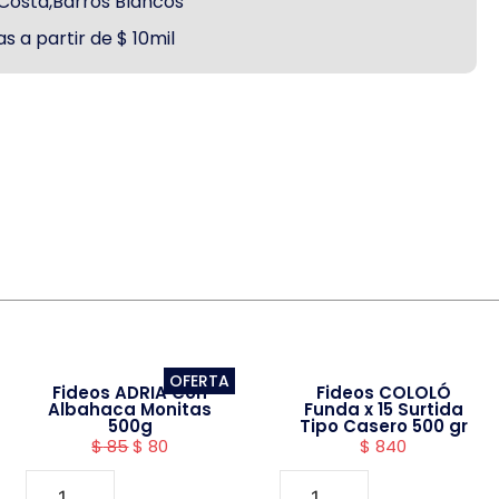
a Costa,Barros Blancos
s a partir de $ 10mil
OFERTA
Fideos ADRIA Con
Fideos COLOLÓ
Albahaca Monitas
Funda x 15 Surtida
500g
Tipo Casero 500 gr
$
85
$
80
$
840