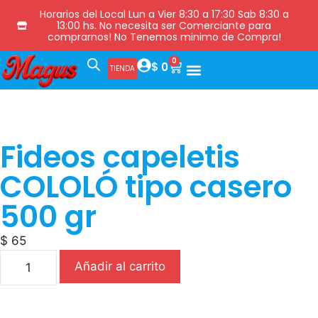
Horarios del Local Lun a Vier 8:30 a 17:30 Sab 8:30 a
13:00 hs. No necesita ser Comerciante para
comprarnos! No Tenemos minimo de Compra!
0
$
0
TIENDA
Fideos capeletis
COLOLÓ tipo casero
500 gr
$
65
Añadir al carrito