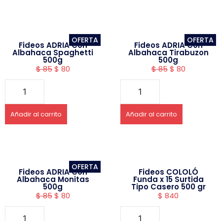
OFERTA
OFERTA
Fideos ADRIA Con
Fideos ADRIA Con
Albahaca Spaghetti
Albahaca Tirabuzon
500g
500g
$
85
$
80
$
85
$
80
Añadir al carrito
Añadir al carrito
OFERTA
Fideos ADRIA Con
Fideos COLOLÓ
Albahaca Monitas
Funda x 15 Surtida
500g
Tipo Casero 500 gr
$
85
$
80
$
840