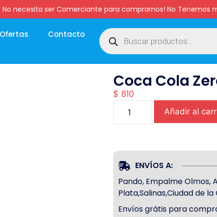
:00 hs. No necesita ser Comerciante para comprarnos! No Tenemo
Ofertas
Contacto
Coca Cola Zer
$
810
Añadir al carr
ENVÍOS A:
Pando, Empalme Olmos, Atl
Plata,Salinas,Ciudad de l
Envíos grátis para compra