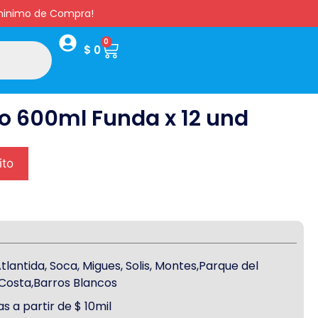
s minimo de Compra!
0
$
0
o 600ml Funda x 12 und
ito
antida, Soca, Migues, Solis, Montes,Parque del
a Costa,Barros Blancos
s a partir de $ 10mil