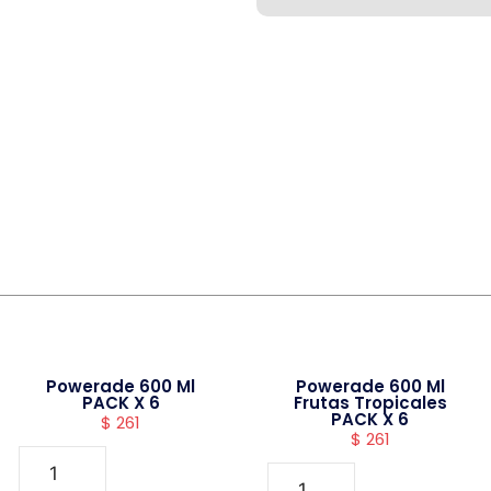
Powerade 600 Ml
Powerade 600 Ml
PACK X 6
Frutas Tropicales
PACK X 6
$
261
$
261