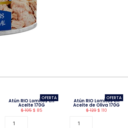
OFERTA
OFERTA
Atún RIO Lomitos en
Atún RIO Lomitos en
Aceite 170G
Aceite de Oliva 170G
$
105
$
85
$
129
$
110