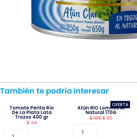
También te podría interesar
OFERTA
Tomate Perita Río
Atún RIO Lomitos Al
De La Plata Lata
Natural 170G
Trozos 400 gr
$
105
$
85
$
44