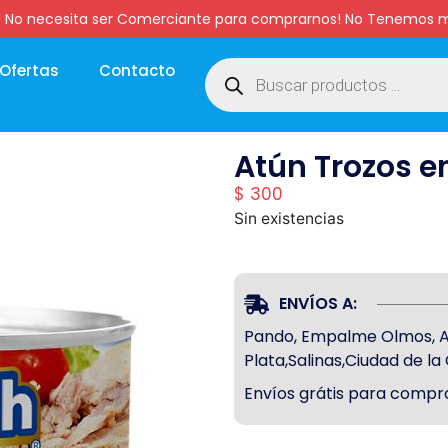
:00 hs. No necesita ser Comerciante para comprarnos! No Tenemo
Ofertas
Contacto
Atún Trozos e
$
300
Sin existencias
ENVÍOS A:
Pando, Empalme Olmos, Atl
Plata,Salinas,Ciudad de l
Envíos grátis para compra