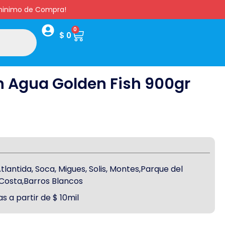
s minimo de Compra!
0
$
0
n Agua Golden Fish 900gr
antida, Soca, Migues, Solis, Montes,Parque del
a Costa,Barros Blancos
s a partir de $ 10mil