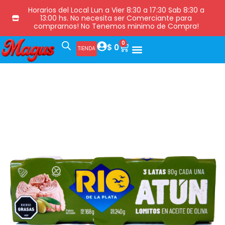
Horarios del Local Lun a Vier 8:30 a 17:30 Sab 8:30 a
13:00 hs. No necesita ser Comerciante para
comprarnos! No Tenemos minimo de Compra!
0
$
0
TIENDA