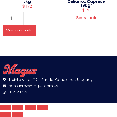
5kg
Deliarroz Caprese
190gr
$
172
$
78
Sin stock
Añadir al carrito
Treinta y tres 1179, Pando, Canelones, Uruguay.
contacto@magus.com.uy
094123752