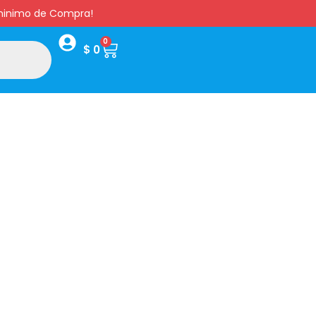
s minimo de Compra!
0
$
0