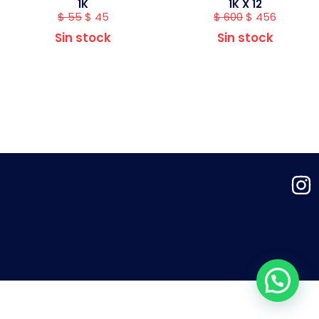
1K
1K X 12
$
55
$
45
$
600
$
456
Sin stock
Sin stock