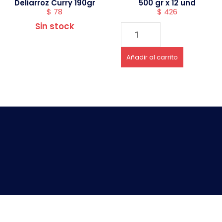
Deliarroz Curry 190gr
500 gr x 12 und
$
78
$
426
Sin stock
Añadir al carrito