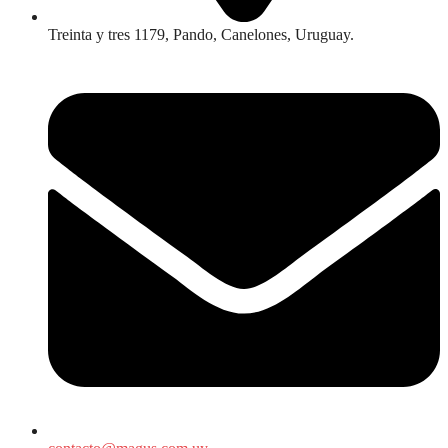
Treinta y tres 1179, Pando, Canelones, Uruguay.