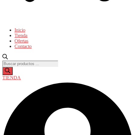
Inicio
Tienda
Ofertas
Contacto
Búsqueda
de
productos
TIENDA