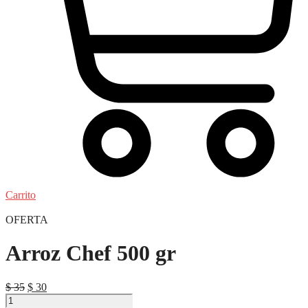
Carrito
OFERTA
Arroz Chef 500 gr
El
El
$
35
$
30
Arroz
precio
precio