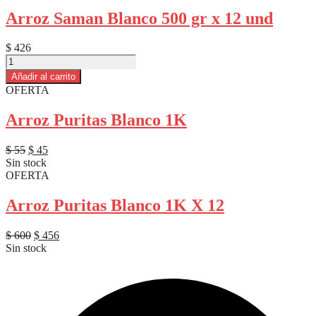
Arroz Saman Blanco 500 gr x 12 und
$
426
Arroz
Saman
Añadir al carrito
Blanco
OFERTA
500
gr
Arroz Puritas Blanco 1K
x
12
und
El
El
$
55
$
45
cantidad
precio
precio
Sin stock
original
actual
OFERTA
era:
es:
$ 55.
$ 45.
Arroz Puritas Blanco 1K X 12
El
El
$
600
$
456
precio
precio
Sin stock
original
actual
era:
es:
$ 600.
$ 456.