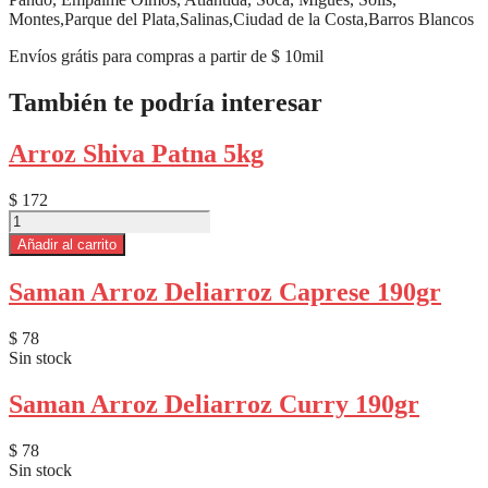
Montes,Parque del Plata,Salinas,Ciudad de la Costa,Barros Blancos
Envíos grátis para compras a partir de $ 10mil
También te podría interesar
Arroz Shiva Patna 5kg
$
172
Arroz
Shiva
Añadir al carrito
Patna
5kg
Saman Arroz Deliarroz Caprese 190gr
cantidad
$
78
Sin stock
Saman Arroz Deliarroz Curry 190gr
$
78
Sin stock