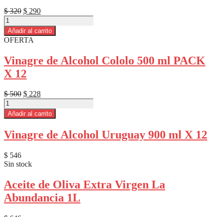
El
El
$
320
$
290
Aceite
precio
precio
de
original
actual
Añadir al carrito
Oliva
era:
es:
OFERTA
Orujo
$ 320.
$ 290.
+
Vinagre de Alcohol Cololo 500 ml PACK
Girasol
X 12
Basso
1L
(et.
El
El
$
500
$
228
blanca)
Vinagre
precio
precio
cantidad
de
original
actual
Añadir al carrito
Alcohol
era:
es:
Cololo
$ 500.
$ 228.
Vinagre de Alcohol Uruguay 900 ml X 12
500
ml
PACK
$
546
X
Sin stock
12
cantidad
Aceite de Oliva Extra Virgen La
Abundancia 1L