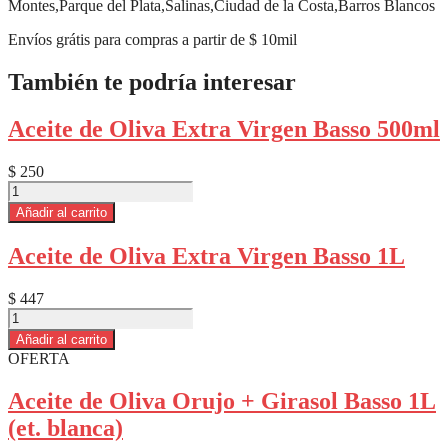
Montes,Parque del Plata,Salinas,Ciudad de la Costa,Barros Blancos
Envíos grátis para compras a partir de $ 10mil
También te podría interesar
Aceite de Oliva Extra Virgen Basso 500ml
$
250
Aceite
de
Añadir al carrito
Oliva
Extra
Aceite de Oliva Extra Virgen Basso 1L
Virgen
Basso
500ml
$
447
cantidad
Aceite
de
Añadir al carrito
Oliva
OFERTA
Extra
Virgen
Aceite de Oliva Orujo + Girasol Basso 1L
Basso
(et. blanca)
1L
cantidad