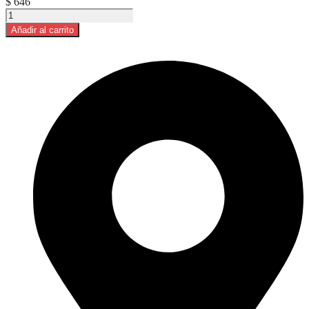
$
646
Aceite
de
Añadir al carrito
Oliva
Extra
Virgen
La
Abundancia
1L
cantidad