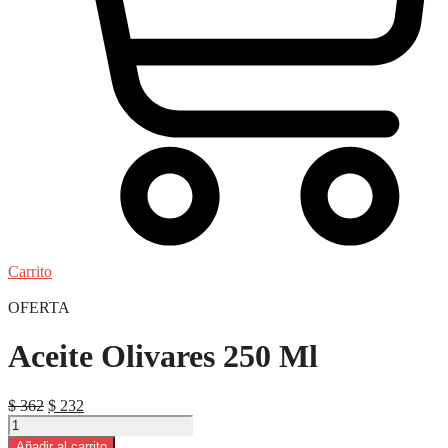
Carrito
OFERTA
Aceite Olivares 250 Ml
El
El
$
362
$
232
Aceite
precio
precio
Olivares
original
actual
Añadir al carrito