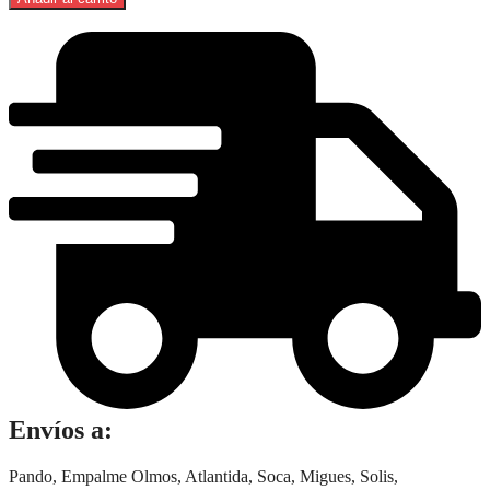
250
era:
es:
Ml
$ 362.
$ 232.
cantidad
Envíos a:
Pando, Empalme Olmos, Atlantida, Soca, Migues, Solis,