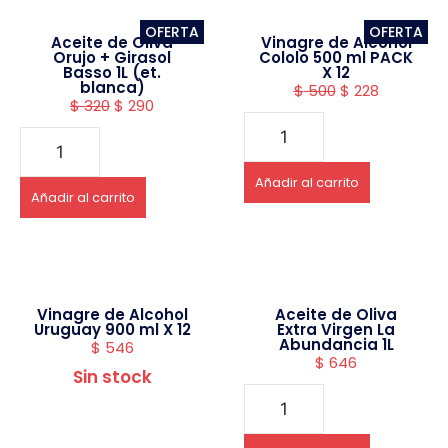
OFERTA
OFERTA
Aceite de Oliva
Vinagre de Alcohol
Orujo + Girasol
Cololo 500 ml PACK
Basso 1L (et.
X 12
blanca)
$
500
$
228
$
320
$
290
Añadir al carrito
Añadir al carrito
Vinagre de Alcohol
Aceite de Oliva
Uruguay 900 ml X 12
Extra Virgen La
Abundancia 1L
$
546
$
646
Sin stock