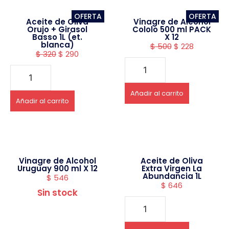
OFERTA
OFERTA
Aceite de Oliva
Vinagre de Alcohol
Orujo + Girasol
Cololo 500 ml PACK
Basso 1L (et.
X 12
blanca)
$
500
$
228
$
320
$
290
Añadir al carrito
Añadir al carrito
Vinagre de Alcohol
Aceite de Oliva
Uruguay 900 ml X 12
Extra Virgen La
Abundancia 1L
$
546
$
646
Sin stock