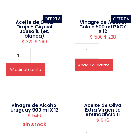
OFERTA
OFERTA
Aceite de Oliva
Vinagre de Alcohol
Orujo + Girasol
Cololo 500 ml PACK
Basso 1L (et.
X 12
blanca)
$
500
$
228
$
320
$
290
Añadir al carrito
Añadir al carrito
Vinagre de Alcohol
Aceite de Oliva
Uruguay 900 ml X 12
Extra Virgen La
Abundancia 1L
$
546
$
646
Sin stock