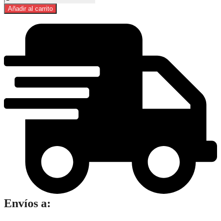
De
Añadir al carrito
Coco
Organico
Prana
500ml
cantidad
Envíos a: