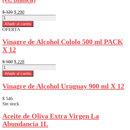
cantidad
El
El
$
320
$
290
Aceite
precio
precio
de
original
actual
Añadir al carrito
Oliva
era:
es:
OFERTA
Orujo
$ 320.
$ 290.
+
Vinagre de Alcohol Cololo 500 ml PACK
Girasol
X 12
Basso
1L
(et.
El
El
$
500
$
228
blanca)
Vinagre
precio
precio
cantidad
de
original
actual
Añadir al carrito
Alcohol
era:
es:
Cololo
$ 500.
$ 228.
Vinagre de Alcohol Uruguay 900 ml X 12
500
ml
PACK
$
546
X
Sin stock
12
cantidad
Aceite de Oliva Extra Virgen La
Abundancia 1L