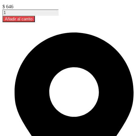
$
646
Aceite
de
Añadir al carrito
Oliva
Extra
Virgen
La
Abundancia
1L
cantidad