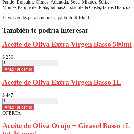
Pando, Empalme Olmos, Atlantida, Soca, Migues, Solis,
Montes,Parque del Plata,Salinas,Ciudad de la Costa,Barros Blancos
Envíos grátis para compras a partir de $ 10mil
También te podría interesar
Aceite de Oliva Extra Virgen Basso 500ml
$
250
Aceite
de
Añadir al carrito
Oliva
Extra
Aceite de Oliva Extra Virgen Basso 1L
Virgen
Basso
500ml
$
447
cantidad
Aceite
de
Añadir al carrito
Oliva
OFERTA
Extra
Virgen
Aceite de Oliva Orujo + Girasol Basso 1L
Basso
(et. blanca)
1L