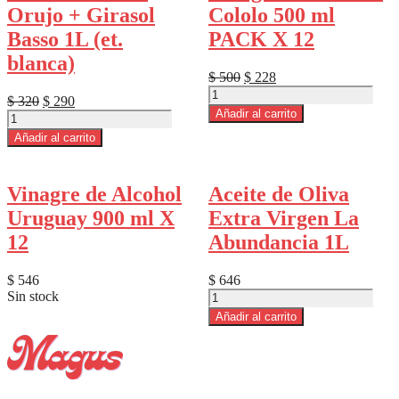
cantidad
cantidad
Orujo + Girasol
Cololo 500 ml
Basso 1L (et.
PACK X 12
blanca)
El
El
$
500
$
228
Vinagre
precio
precio
El
El
$
320
$
290
de
original
actual
Añadir al carrito
Aceite
precio
precio
Alcohol
era:
es:
de
original
actual
Añadir al carrito
Cololo
$ 500.
$ 228.
Oliva
era:
es:
500
Orujo
$ 320.
$ 290.
ml
+
PACK
Vinagre de Alcohol
Aceite de Oliva
Girasol
X
Basso
Uruguay 900 ml X
Extra Virgen La
12
1L
cantidad
12
Abundancia 1L
(et.
blanca)
cantidad
$
546
$
646
Aceite
Sin stock
de
Añadir al carrito
Oliva
Extra
Virgen
La
Abundancia