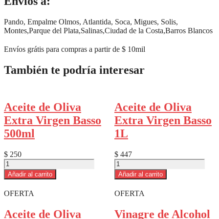
Envíos a:
Pando, Empalme Olmos, Atlantida, Soca, Migues, Solis,
Montes,Parque del Plata,Salinas,Ciudad de la Costa,Barros Blancos
Envíos grátis para compras a partir de $ 10mil
También te podría interesar
Aceite de Oliva
Aceite de Oliva
Extra Virgen Basso
Extra Virgen Basso
500ml
1L
$
250
$
447
Aceite
Aceite
de
de
Añadir al carrito
Añadir al carrito
Oliva
Oliva
Extra
Extra
OFERTA
OFERTA
Virgen
Virgen
Basso
Basso
Aceite de Oliva
Vinagre de Alcohol
500ml
1L