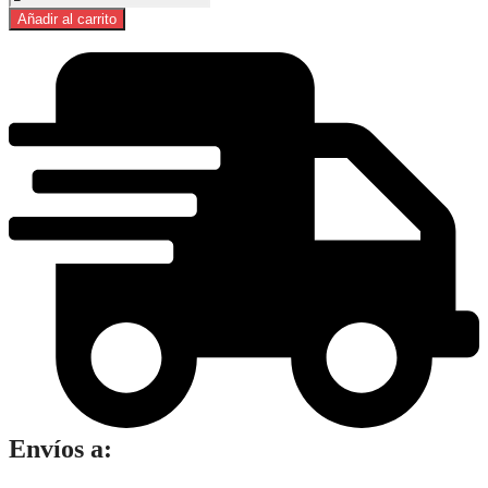
La
Añadir al carrito
Selva
En
Forma
500
gr
cantidad
Envíos a: