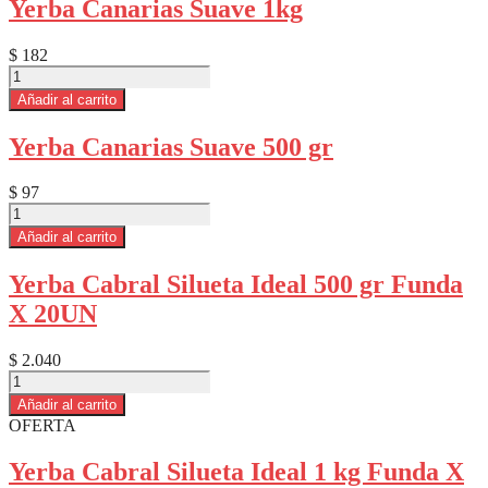
Yerba Canarias Suave 1kg
Y
Manzanilla
1Kg
$
182
cantidad
Yerba
Canarias
Añadir al carrito
Suave
1kg
Yerba Canarias Suave 500 gr
cantidad
$
97
Yerba
Canarias
Añadir al carrito
Suave
500
Yerba Cabral Silueta Ideal 500 gr Funda
gr
X 20UN
cantidad
$
2.040
Yerba
Cabral
Añadir al carrito
Silueta
OFERTA
Ideal
500
Yerba Cabral Silueta Ideal 1 kg Funda X
gr