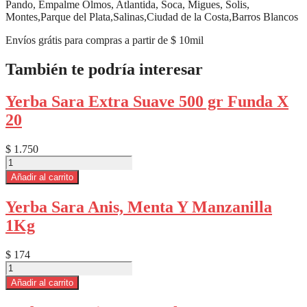
Pando, Empalme Olmos, Atlantida, Soca, Migues, Solis,
Montes,Parque del Plata,Salinas,Ciudad de la Costa,Barros Blancos
Envíos grátis para compras a partir de $ 10mil
También te podría interesar
Yerba Sara Extra Suave 500 gr Funda X
20
$
1.750
Yerba
Sara
Añadir al carrito
Extra
Suave
Yerba Sara Anis, Menta Y Manzanilla
500
1Kg
gr
Funda
X
$
174
20
Yerba
cantidad
Sara
Añadir al carrito
Anis,
Menta