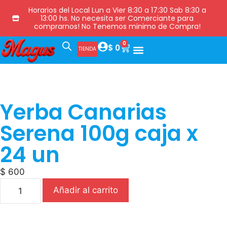
Horarios del Local Lun a Vier 8:30 a 17:30 Sab 8:30 a
13:00 hs. No necesita ser Comerciante para
comprarnos! No Tenemos minimo de Compra!
0
$
0
TIENDA
Yerba Canarias
Serena 100g caja x
24 un
$
600
Añadir al carrito