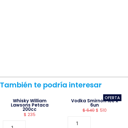
También te podría interesar
OFERTA
Whisky William
Vodka Smirnoff ice x
Lawsons Petaca
6un
200cc
$
640
$
510
$
235