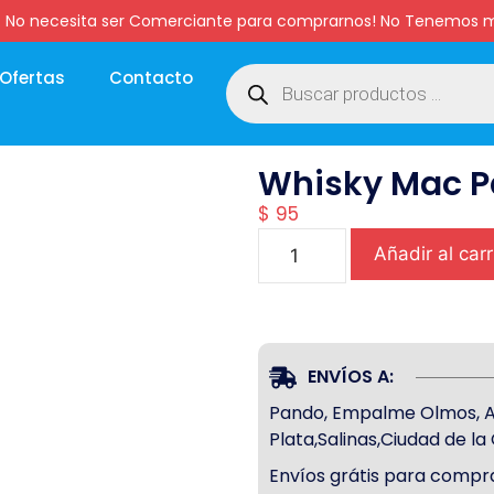
:00 hs. No necesita ser Comerciante para comprarnos! No Tenemo
Ofertas
Contacto
Whisky Mac P
$
95
Añadir al carr
ENVÍOS A:
Pando, Empalme Olmos, Atl
Plata,Salinas,Ciudad de l
Envíos grátis para compra