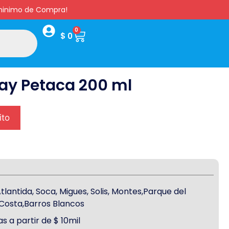
s minimo de Compra!
0
$
0
ay Petaca 200 ml
ito
antida, Soca, Migues, Solis, Montes,Parque del
a Costa,Barros Blancos
s a partir de $ 10mil