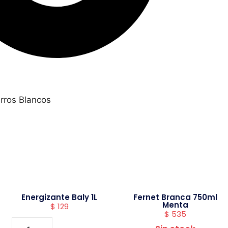
rros Blancos
Energizante Baly 1L
Fernet Branca 750ml
Menta
$
129
$
535