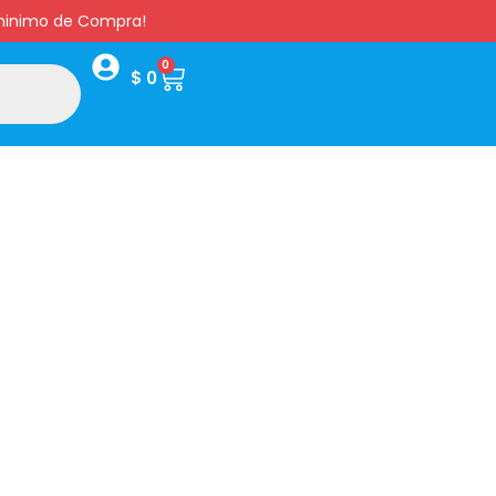
s minimo de Compra!
0
$
0