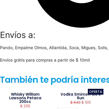
Envíos a:
Pando, Empalme Olmos, Atlantida, Soca, Migues, Solis,
Envíos grátis para compras a partir de $ 10mil
También te podría intere
OFERTA
Whisky William
Vodka Smirnoff ice x
Lawsons Petaca
6un
200cc
$
640
$
510
$
235