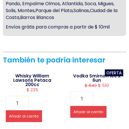
Pando, Empalme Olmos, Atlantida, Soca, Migues,
Solis, Montes,Parque del Plata,Salinas,Ciudad de la
Costa,Barros Blancos
Envíos grátis para compras a partir de $ 10mil
También te podría interesar
OFERTA
Whisky William
Vodka Smirnoff ice x
Lawsons Petaca
6un
200cc
$
640
$
510
$
235
Añadir al carrito
Añadir al carrito