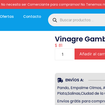
:00 hs. No necesita ser Comerciante para comprarnos! No Tenemo
Ofertas
Contacto
Vinagre Gambe
$
81
Añadir al carr
ENVÍOS A:
Pando, Empalme Olmos, Atl
Plata,Salinas,Ciudad de l
Envíos grátis para compra