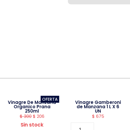
OFERTA
Vinagre De Manzana
Vinagre Gamberoni
Organico Prana
de Manzana 1 L X 6
250ml
UN
$
300
$
206
$
675
Sin stock