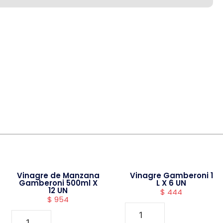
Vinagre de Manzana
Vinagre Gamberoni 1
Gamberoni 500ml X
L X 6 UN
12 UN
$
444
$
954