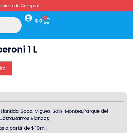
s minimo de Compra!
0
$
0
roni 1 L
ito
antida, Soca, Migues, Solis, Montes,Parque del
a Costa,Barros Blancos
s a partir de $ 10mil