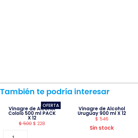
También te podría interesar
OFERTA
Vinagre de Alcohol
Vinagre de Alcohol
Cololo 500 ml PACK
Uruguay 900 ml X 12
X 12
$
546
$
500
$
228
Sin stock