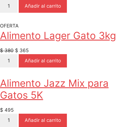
Alimento
Añadir al carrito
Maxine
Gato
Castrado
OFERTA
500G
Alimento Lager Gato 3kg
cantidad
El
El
$
380
$
365
Alimento
precio
precio
Añadir al carrito
Lager
original
actual
Gato
era:
es:
3kg
$ 380.
$ 365.
Alimento Jazz Mix para
cantidad
Gatos 5K
$
495
Alimento
Añadir al carrito
Jazz