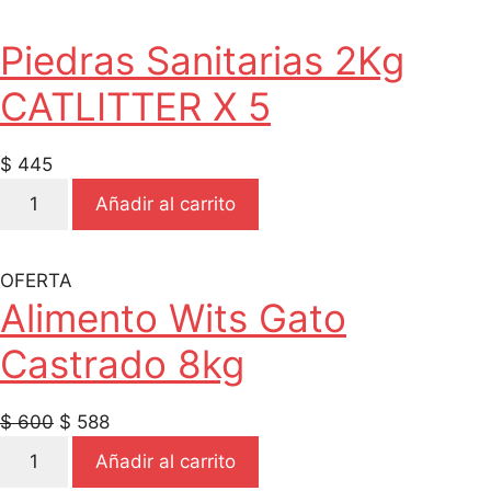
Mix
para
Piedras Sanitarias 2Kg
Gatos
CATLITTER X 5
5K
cantidad
$
445
Piedras
Añadir al carrito
Sanitarias
2Kg
CATLITTER
OFERTA
X
Alimento Wits Gato
5
Castrado 8kg
cantidad
El
El
$
600
$
588
Alimento
precio
precio
Añadir al carrito
Wits
original
actual