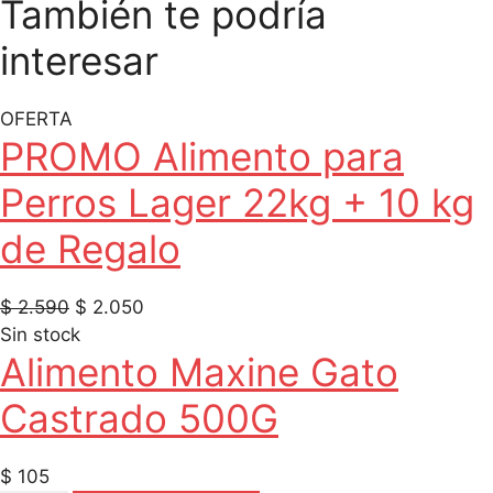
También te podría
interesar
OFERTA
PROMO Alimento para
Perros Lager 22kg + 10 kg
de Regalo
El
El
$
2.590
$
2.050
precio
precio
Sin stock
Alimento Maxine Gato
original
actual
era:
es:
Castrado 500G
$ 2.590.
$ 2.050.
$
105