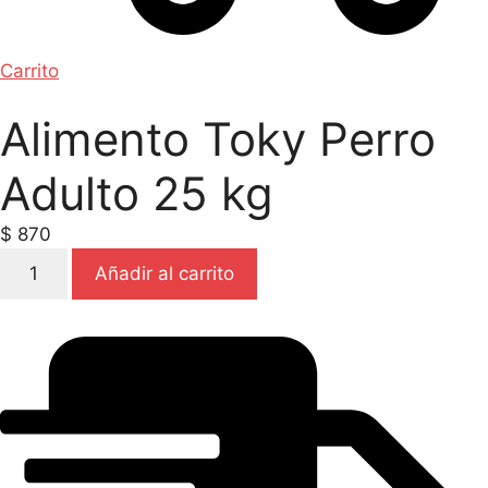
Carrito
Alimento Toky Perro
Adulto 25 kg
$
870
Alimento
Añadir al carrito
Toky
Perro
Adulto
25
kg
cantidad