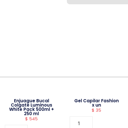
Enjuague Bucal
Gel Capilar Fashion
Colgate Luminous
x un
White Pack 500ml +
$
35
250 ml
$
545