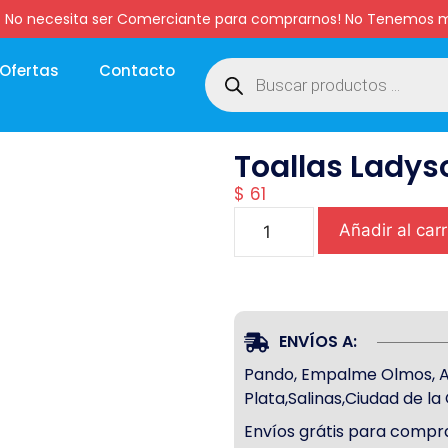
:00 hs. No necesita ser Comerciante para comprarnos! No Tenemo
Ofertas
Contacto
Toallas Ladys
$
61
Añadir al carr
ENVÍOS A:
Pando, Empalme Olmos, Atl
Plata,Salinas,Ciudad de l
Envíos grátis para compra