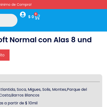
s minimo de Compra!
0
$
0
oft Normal con Alas 8 und
ito
antida, Soca, Migues, Solis, Montes,Parque del
a Costa,Barros Blancos
s a partir de $ 10mil