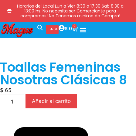
Horarios del Local Lun a Vier 8:30 a 17:30 Sab 8:30 a
13:00 hs. No necesita ser Comerciante para
comprarnos! No Tenemos minimo de Compra!
0
$
0
TIENDA
Toallas Femeninas
Nosotras Clásicas 8
$
65
Añadir al carrito