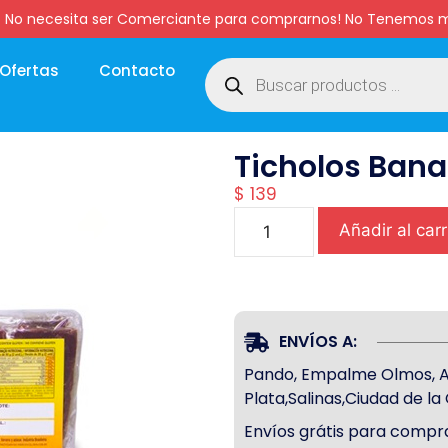
:00 hs. No necesita ser Comerciante para comprarnos! No Tenemo
Ofertas
Contacto
Ticholos Bana
$
139
Añadir al carr
ENVÍOS A:
Pando, Empalme Olmos, Atl
Plata,Salinas,Ciudad de l
Envíos grátis para compra