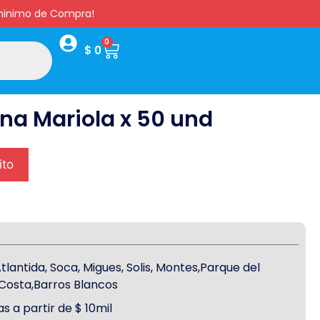
s minimo de Compra!
0
$
0
na Mariola x 50 und
ito
antida, Soca, Migues, Solis, Montes,Parque del
a Costa,Barros Blancos
s a partir de $ 10mil