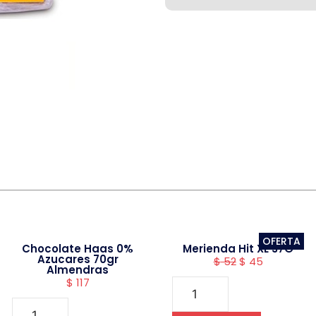
OFERTA
Chocolate Haas 0%
Merienda Hit XL 37G
Azucares 70gr
$
52
$
45
Almendras
$
117