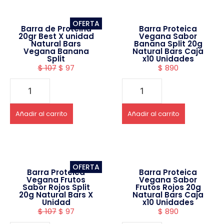
OFERTA
Barra de Proteina
Barra Proteica
20gr Best X unidad
Vegana Sabor
Natural Bars
Banana Split 20g
Vegana Banana
Natural Bars Caja
Split
x10 Unidades
$
107
$
97
$
890
Añadir al carrito
Añadir al carrito
OFERTA
Barra Proteica
Barra Proteica
Vegana Frutos
Vegana Sabor
Sabor Rojos Split
Frutos Rojos 20g
20g Natural Bars X
Natural Bars Caja
Unidad
x10 Unidades
$
107
$
97
$
890