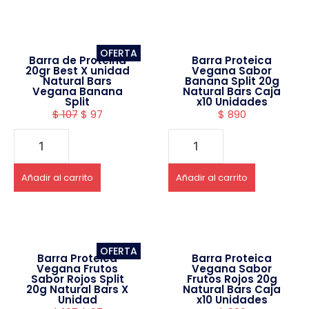
OFERTA
Barra de Proteina
Barra Proteica
20gr Best X unidad
Vegana Sabor
Natural Bars
Banana Split 20g
Vegana Banana
Natural Bars Caja
Split
x10 Unidades
$
107
$
97
$
890
Añadir al carrito
Añadir al carrito
OFERTA
Barra Proteica
Barra Proteica
Vegana Frutos
Vegana Sabor
Sabor Rojos Split
Frutos Rojos 20g
20g Natural Bars X
Natural Bars Caja
Unidad
x10 Unidades